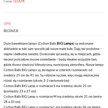
0,00 €
Cena:
OPIS
RECENZJE
BIG Lamps
Duże bawełniane lampy (Cotton Balls
) są wykonane
dokładnie w taki sam sposób jak nasze małe kule. Dają też podobne –
ciepłe i delikatne światło. Doskonale sprawdzą się w miejscach, gdzie
nie jest potrzebne mocne oświetlenie – będą idealne wszędzie tam,
gdzie chcesz stworzyć klimatyczną, nastrojową atmosferę. Nasze lampy
Cotton Balls BIG Lamps są dostępne w czterech rozmiarach: od
średnicy 25 cm do 41 cm. Są robione ręcznie, więc mogą nieznacznie
różnić się rozmiarem (około 2-3 centymetrów):
Cotton Balls BIG Lamp o rozmiarze S ma średnicę około 25 cm
(pomiędzy 23 a 27 cm).
Cotton Balls BIG Lamp o rozmiarze M ma średnicę około 31 cm (entre
28 a 33 cm).
Cotton Balls BIG Lamp o rozmiarze L ma średnicę około 36 cm (entre