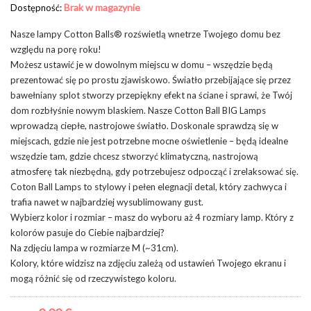
Brak w magazynie
Dostępność:
Nasze lampy Cotton Balls® rozświetlą wnetrze Twojego domu bez
względu na porę roku!
Możesz ustawić je w dowolnym miejscu w domu – wszędzie będą
prezentować się po prostu zjawiskowo. Światło przebijające się przez
bawełniany splot stworzy przepiękny efekt na ściane i sprawi, że Twój
dom rozbłyśnie nowym blaskiem. Nasze Cotton Ball BIG Lamps
wprowadzą ciepłe, nastrojowe światło. Doskonale sprawdzą się w
miejscach, gdzie nie jest potrzebne mocne oświetlenie – będą idealne
wszędzie tam, gdzie chcesz stworzyć klimatyczną, nastrojową
atmosferę tak niezbędną, gdy potrzebujesz odpocząć i zrelaksować się.
Coton Ball Lamps to stylowy i pełen elegnacji detal, który zachwyca i
trafia nawet w najbardziej wysublimowany gust.
Wybierz kolor i rozmiar – masz do wyboru aż 4 rozmiary lamp. Który z
kolorów pasuje do Ciebie najbardziej?
Na zdjęciu lampa w rozmiarze M (~31cm).
Kolory, które widzisz na zdjęciu zależą od ustawień Twojego ekranu i
mogą różnić się od rzeczywistego koloru.