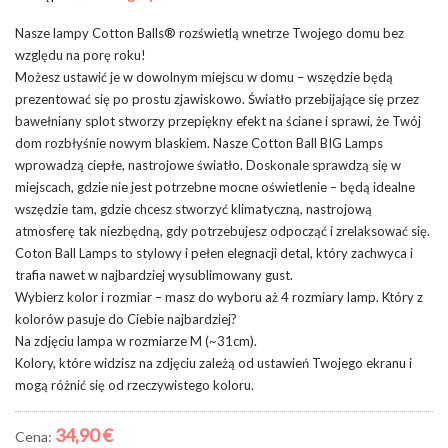
Nasze lampy Cotton Balls® rozświetlą wnetrze Twojego domu bez
względu na porę roku!
Możesz ustawić je w dowolnym miejscu w domu – wszędzie będą
prezentować się po prostu zjawiskowo. Światło przebijające się przez
bawełniany splot stworzy przepiękny efekt na ściane i sprawi, że Twój
dom rozbłyśnie nowym blaskiem. Nasze Cotton Ball BIG Lamps
wprowadzą ciepłe, nastrojowe światło. Doskonale sprawdzą się w
miejscach, gdzie nie jest potrzebne mocne oświetlenie – będą idealne
wszędzie tam, gdzie chcesz stworzyć klimatyczną, nastrojową
atmosferę tak niezbędną, gdy potrzebujesz odpocząć i zrelaksować się.
Coton Ball Lamps to stylowy i pełen elegnacji detal, który zachwyca i
trafia nawet w najbardziej wysublimowany gust.
Wybierz kolor i rozmiar – masz do wyboru aż 4 rozmiary lamp. Który z
kolorów pasuje do Ciebie najbardziej?
Na zdjęciu lampa w rozmiarze M (~31cm).
Kolory, które widzisz na zdjęciu zależą od ustawień Twojego ekranu i
mogą różnić się od rzeczywistego koloru.
34,90 €
Cena: