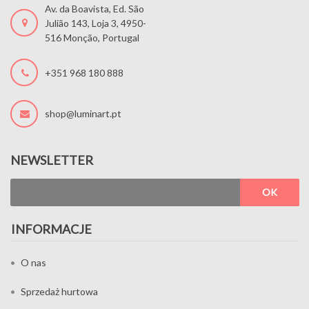
Av. da Boavista, Ed. São
Julião 143, Loja 3, 4950-
516 Monção, Portugal
+351 968 180 888
shop@luminart.pt
NEWSLETTER
OK
INFORMACJE
O nas
Sprzedaż hurtowa