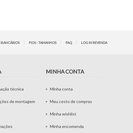
 BANCÁRIOS
FIOS - TAMANHOS
FAQ
LOG IN REVENDA
A
MINHA CONTA
mação técnica
Minha conta
uções de montagem
Meu cesto de compras
Minha wishlist
mações
Minha encomenda