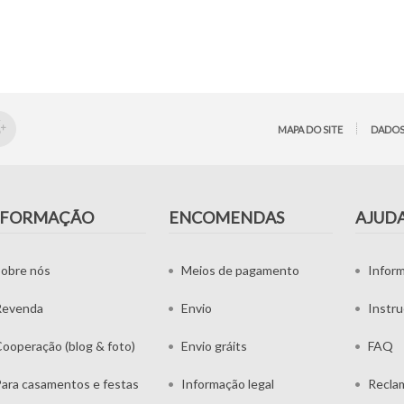
MAPA DO SITE
DADOS
NFORMAÇÃO
ENCOMENDAS
AJUD
obre nós
Meios de pagamento
Infor
Revenda
Envio
Instr
ooperação (blog & foto)
Envio gráits
FAQ
ara casamentos e festas
Informação legal
Recla