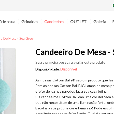
Crie a sua
Grinaldas
Candeeiros
OUTLET
Galeria
ro De Mesa - Sea Green
Candeeiro De Mesa - 
Seja a primeira pessoa a avaliar este produto
Disponível
Disponibilidade:
As nossas Cotton Balls® são um produto que faz o
Para as nossas Cotton Ball BIG Lamps de mesa pod
efeito de luz nas paredes faz a sua casa brilhar.
Os candeeiros Cotton Ball dão uma cor delicada e 
que não necessitam de uma iluminação forte, ond
Escolha a sua própria cor e tamanho! Pode escolh
este lindo candeeiro feito à mão. Qual é a cor que 