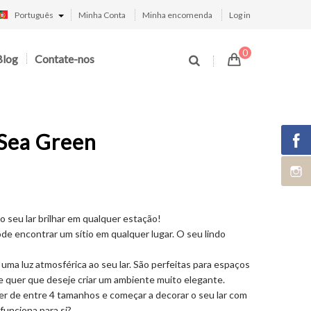
Português
Minha Conta
Minha encomenda
Log in
0
Blog
Contate-nos
Sea Green
 seu lar brilhar em qualquer estação!
e encontrar um sítio em qualquer lugar. O seu lindo
uma luz atmosférica ao seu lar. São perfeitas para espaços
e quer que deseje criar um ambiente muito elegante.
er de entre 4 tamanhos e começar a decorar o seu lar com
funciona para si?