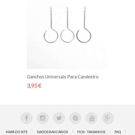
ADICIONE AO CESTO
eiro
Ganchos Universais Para Candeeiro
3,95 €
MAPA DO SITE
DADOS BANCÁRIOS
FIOS - TAMANHOS
FAQ