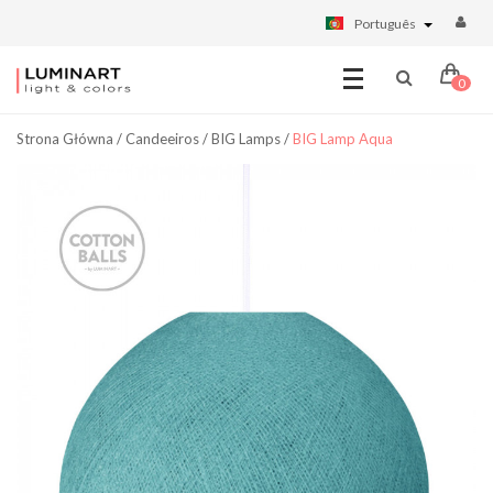
Português
0
Strona Główna
/
Candeeiros
/
BIG Lamps
/
BIG Lamp Aqua