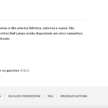
as e dão uma luz idêntica, calorosa e suave. São
Cotton Ball Lamps estão disponíveis em cinco tamanhos:
 Assim:
ar os ganchos
AQUI
.
A
DŁUGOŚCI PRZEWODÓW
FAQ
SPRZEDAŻ HURTOWA