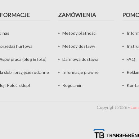
NFORMACJE
ZAMÓWIENIA
POM
O nas
Metody płatności
Inform
przedaż hurtowa
Metody dostawy
Instr
spółpraca (blog & foto)
Darmowa dostawa
FAQ
a ślub i przyjęcie rodzinne
Informacje prawne
Rekla
ej! Poleć sklep!
Regulamin
Konta
Copyright 2026 -
Lum