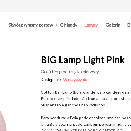
Stwórz własny zestaw
Girlandy
Lampy
Galeria
B
BIG Lamp Light Pink
Oceń ten produkt jako pierwszy
W magazynie
Dostępność:
Cotton Ball Lamp (bola grande) para candeeiro na c
Pureza e simplicidade são transmitidas por esta 
Suspensão e ganchos não incluídos.
Para pendurar a Bola pode escolher uma das nos
Uma Bola sózinha pode também pendurar numa sus
GANCHOS UNIVERSAIS PARA CANDEEIRO
.