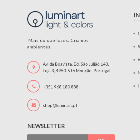
I
Mais do que luzes. Criamos
S
ambientes.
W
Av. da Boavista, Ed. São Julião 143,
Loja 3, 4950-516 Monção, Portugal
N
H
+351 968 180 888
shop@luminart.pt
NEWSLETTER