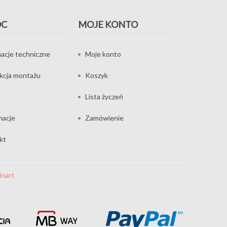
OC
MOJE KONTO
acje techniczne
Moje konto
ukcja montażu
Koszyk
Lista życzeń
macje
Zamówienie
kt
inart