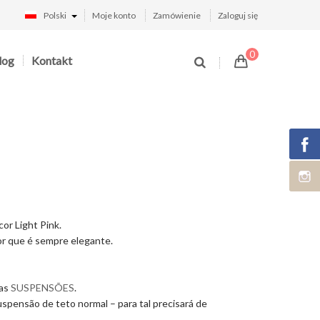
Polski
Moje konto
Zamówienie
Zaloguj się
0
log
Kontakt
or Light Pink.
cor que é sempre elegante.
sas
SUSPENSÕES
.
pensão de teto normal – para tal precisará de