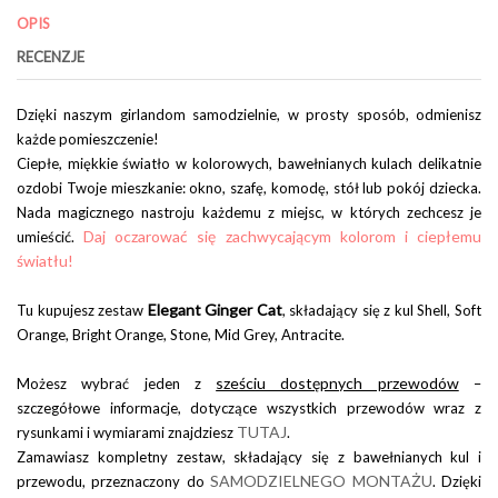
OPIS
RECENZJE
Dzięki naszym girlandom samodzielnie, w prosty sposób, odmienisz
każde pomieszczenie!
Ciepłe, miękkie światło w kolorowych, bawełnianych kulach delikatnie
ozdobi Twoje mieszkanie: okno, szafę, komodę, stół lub pokój dziecka.
Nada magicznego nastroju każdemu z miejsc, w których zechcesz je
Daj oczarować się zachwycającym kolorom i ciepłemu
umieścić.
światłu!
Elegant Ginger Cat
Tu kupujesz zestaw
, składający się z kul Shell, Soft
Orange, Bright Orange, Stone, Mid Grey, Antracite.
sześciu dostępnych przewodów
Możesz wybrać jeden z
–
szczegółowe informacje, dotyczące wszystkich przewodów wraz z
TUTAJ
rysunkami i wymiarami znajdziesz
.
Zamawiasz kompletny zestaw, składający się z bawełnianych kul i
SAMODZIELNEGO MONTAŻU
przewodu, przeznaczony do
. Dzięki