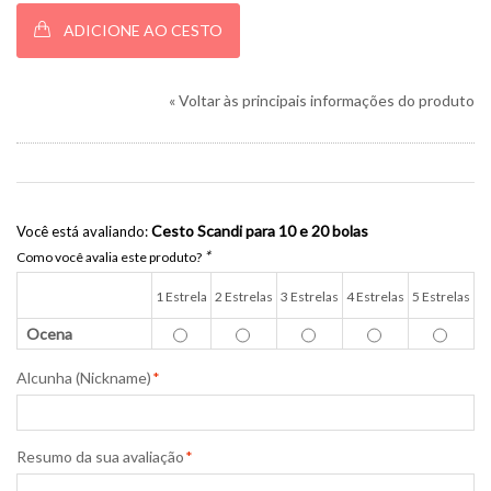
ADICIONE AO CESTO
«
Voltar às principais informações do produto
Cesto Scandi para 10 e 20 bolas
Você está avaliando:
*
Como você avalia este produto?
1 Estrela
2 Estrelas
3 Estrelas
4 Estrelas
5 Estrelas
Ocena
Alcunha (Nickname)
*
Resumo da sua avaliação
*