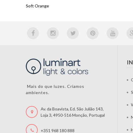
Soft Orange
I
Mais do que luzes. Criamos
S
ambientes.
W
Av. da Boavista, Ed. São Julião 143,
Loja 3, 4950-516 Monção, Portugal
N
H
+351 968 180 888