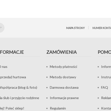
MAPA STRONY
NUMER KONT
NFORMACJE
ZAMÓWIENIA
POM
O nas
Metody płatności
Inform
przedaż hurtowa
Metody dostawy
Instr
spółpraca (blog & foto)
Darmowa dostawa
FAQ
a ślub i przyjęcie rodzinne
Informacje prawne
Rekla
ej! Poleć sklep!
Regulamin
Konta