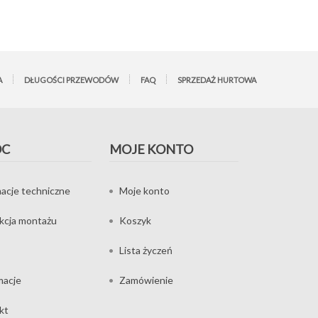
A
DŁUGOŚCI PRZEWODÓW
FAQ
SPRZEDAŻ HURTOWA
OC
MOJE KONTO
acje techniczne
Moje konto
ukcja montażu
Koszyk
Lista życzeń
macje
Zamówienie
kt