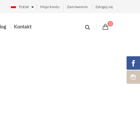
Polski
Moje konto
Zamówienie
Zaloguj się
0
log
Kontakt