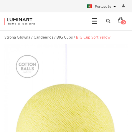
Português
0
Strona Główna
/
Candeeiros
/
BIG Cups
/
BIG Cup Soft Yellow