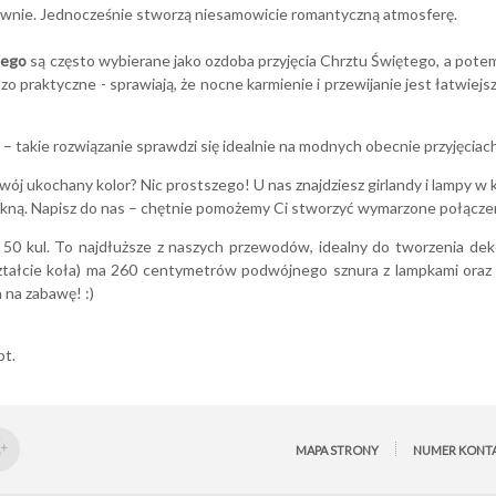
ownie. Jednocześnie stworzą niesamowicie romantyczną atmosferę.
iego
są często wybierane jako ozdoba przyjęcia Chrztu Świętego, a potem
o praktyczne - sprawiają, że nocne karmienie i przewijanie jest łatwiejsze
– takie rozwiązanie sprawdzi się idealnie na modnych obecnie przyjęciach
Twój ukochany kolor? Nic prostszego! U nas znajdziesz girlandy i lampy w
iękną. Napisz do nas – chętnie pomożemy Ci stworzyć wymarzone połącze
i 50 kul. To najdłuższe z naszych przewodów, idealny do tworzenia deko
ztałcie koła) ma 260 centymetrów podwójnego sznura z lampkami oraz
 na zabawę! :)
pt
.
MAPA STRONY
NUMER KONT