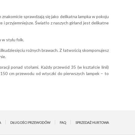
 znakomicie sprawdzają się jako delikatna lampka w pokoju
 i przyjemniejsze. Światło z naszych girland jest delikatne
 w stylu folk.
 kilkudziesięciu rożnych brawach. Z łatwością skomponujesz
nie.
racji ponad stołami. Każdy przewód 35 (w kształcie linii)
 150 cm przewodu od wtyczki do pierwszych lampek – to
A
DŁUGOŚCI PRZEWODÓW
FAQ
SPRZEDAŻ HURTOWA