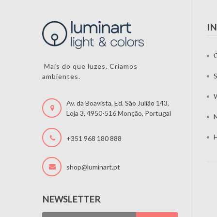
I
Mais do que luzes. Criamos
S
ambientes.
W
Av. da Boavista, Ed. São Julião 143,
Loja 3, 4950-516 Monção, Portugal
N
H
+351 968 180 888
shop@luminart.pt
NEWSLETTER