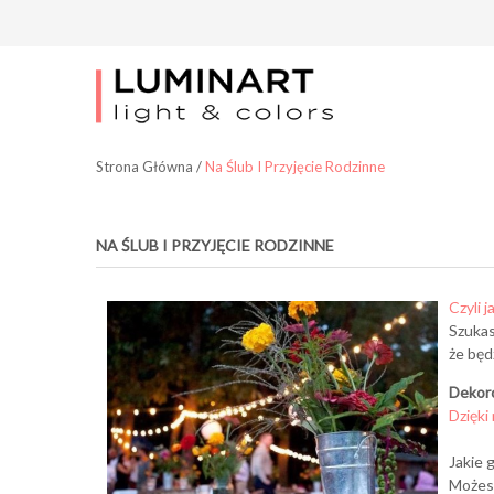
Strona Główna
/
Na Ślub I Przyjęcie Rodzinne
NA ŚLUB I PRZYJĘCIE RODZINNE
Czyli j
Szukas
że będ
Dekoro
Dzięki
Jakie 
Możes