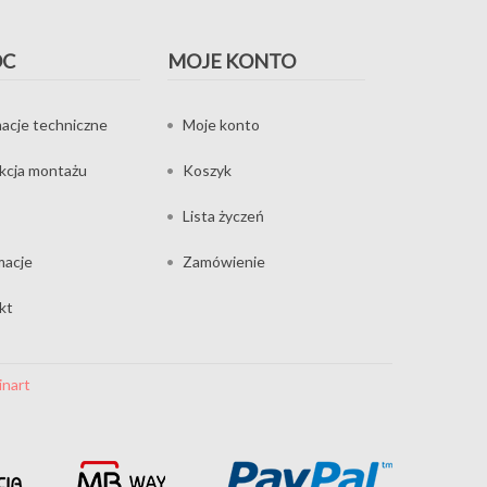
OC
MOJE KONTO
acje techniczne
Moje konto
ukcja montażu
Koszyk
Lista życzeń
macje
Zamówienie
kt
inart