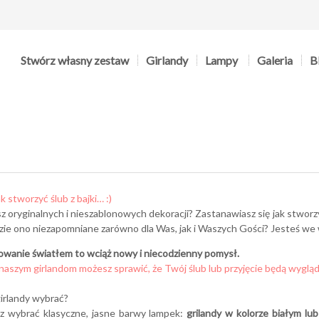
Stwórz własny zestaw
Girlandy
Lampy
Galeria
B
ak stworzyć ślub z bajki… :)
z oryginalnych i nieszablonowych dekoracji? Zastanawiasz się jak stworz
zie ono niezapomniane zarówno dla Was, jak i Waszych Gości? Jesteś we
wanie światłem to wciąż nowy i niecodzienny pomysł.
 naszym girlandom możesz sprawić, że Twój ślub lub przyjęcie będą wyglą
girlandy wybrać?
z wybrać klasyczne, jasne barwy lampek:
grilandy w kolorze białym lub