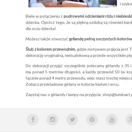
i szyk
Biele w połączeniu z
pudrowymi odcieniami różu i niebiesk
dziecka. Oprócz tego, że są piękną ozdobą są również bardz
dla oczu dziecka!
Możesz także stworzyć
grilandę pełną soczystych kolorów
Ślub z kolorem przewodnim
, gdzie motywem przjęcia jest 
dekorację oryginalną, nietuzinkową a przede wszystkim p
Do dekoracji przyjęć szczególnie polecamy girlandy z 35 
ma ponad 5 metrów długości, a każdy przewód 50 (w ks
łącznie ponad 4 metry przewodu, więc masz trochę miejsca
Zobacz przykładowe girlany w kolorze
białym
i
ercu
.
Zapytaj nas o girlandy i lampy na przyjęcia:
shop@luminart.