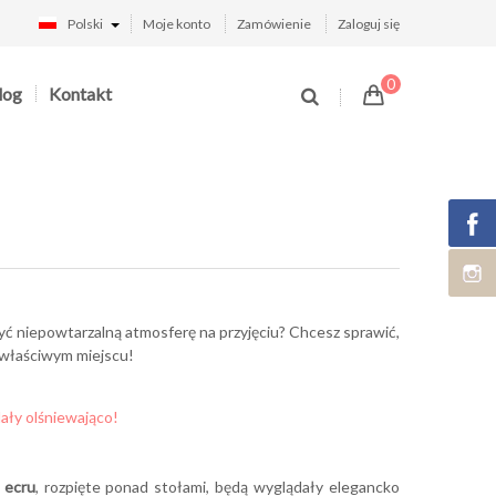
Polski
Moje konto
Zamówienie
Zaloguj się
0
log
Kontakt
yć niepowtarzalną atmosferę na przyjęciu? Chcesz sprawić,
 właściwym miejscu!
dały olśniewająco!
 ecru
, rozpięte ponad stołami, będą wyglądały elegancko