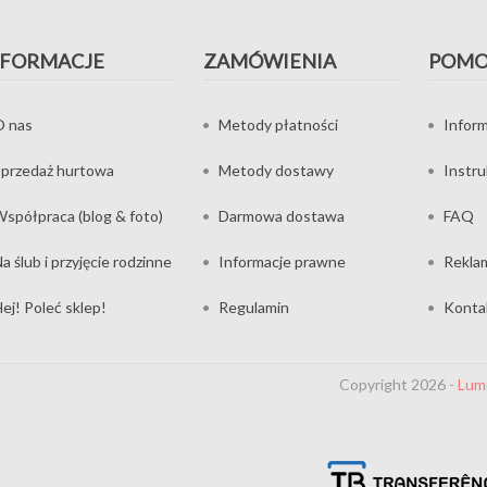
NFORMACJE
ZAMÓWIENIA
POM
O nas
Metody płatności
Inform
przedaż hurtowa
Metody dostawy
Instr
spółpraca (blog & foto)
Darmowa dostawa
FAQ
a ślub i przyjęcie rodzinne
Informacje prawne
Rekla
ej! Poleć sklep!
Regulamin
Konta
Copyright 2026 -
Lum