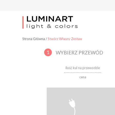
Strona Główna
/
Stwórz Własny Zestaw
1
WYBIERZ PRZEWÓD
ilość kul na przewodzie
cena