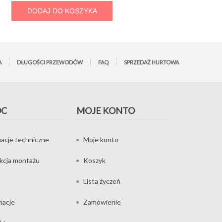
DODAJ DO KOSZYKA
A
DŁUGOŚCI PRZEWODÓW
FAQ
SPRZEDAŻ HURTOWA
OC
MOJE KONTO
acje techniczne
Moje konto
ukcja montażu
Koszyk
Lista życzeń
macje
Zamówienie