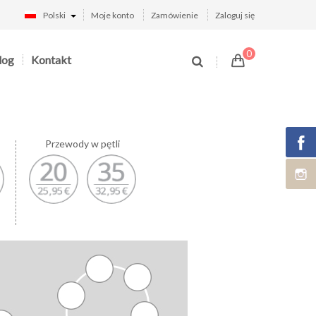
Polski
Moje konto
Zamówienie
Zaloguj się
0
log
Kontakt
Przewody w pętli