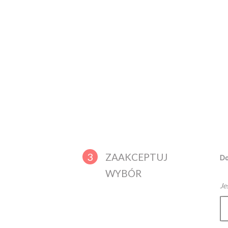
3
ZAAKCEPTUJ
Do
WYBÓR
Je