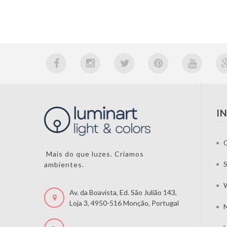
I
Mais do que luzes. Criamos
S
ambientes.
W
Av. da Boavista, Ed. São Julião 143,
Loja 3, 4950-516 Monção, Portugal
N