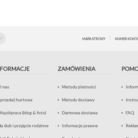
MAPA STRONY
NUMER KONT
NFORMACJE
ZAMÓWIENIA
POM
O nas
Metody płatności
Inform
przedaż hurtowa
Metody dostawy
Instr
spółpraca (blog & foto)
Darmowa dostawa
FAQ
a ślub i przyjęcie rodzinne
Informacje prawne
Rekla