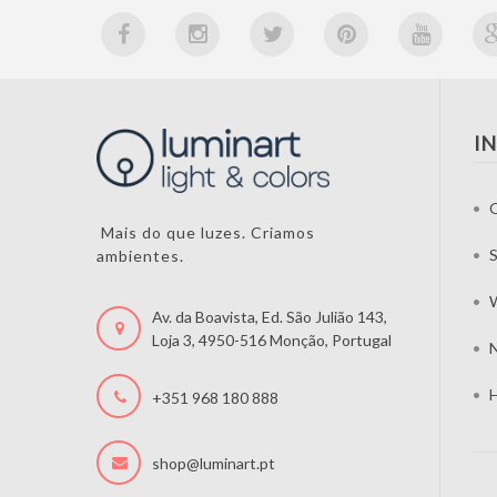
I
Mais do que luzes. Criamos
S
ambientes.
W
Av. da Boavista, Ed. São Julião 143,
Loja 3, 4950-516 Monção, Portugal
N
H
+351 968 180 888
shop@luminart.pt