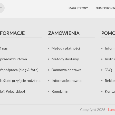
MAPA STRONY
NUMER KONT
NFORMACJE
ZAMÓWIENIA
POM
O nas
Metody płatności
Inform
przedaż hurtowa
Metody dostawy
Instr
spółpraca (blog & foto)
Darmowa dostawa
FAQ
a ślub i przyjęcie rodzinne
Informacje prawne
Rekla
ej! Poleć sklep!
Regulamin
Konta
Copyright 2026 -
Lum