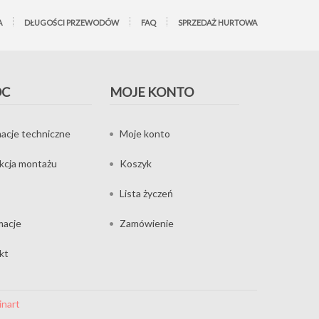
A
DŁUGOŚCI PRZEWODÓW
FAQ
SPRZEDAŻ HURTOWA
OC
MOJE KONTO
acje techniczne
Moje konto
ukcja montażu
Koszyk
Lista życzeń
macje
Zamówienie
kt
inart