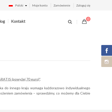
Polski
Moje konto
Zamówienie
Zaloguj się
0
log
Kontakt
GRATIS (powyżej 70 euro)"
.
łka do innego kraju wymaga każdorazowo indywidualnego
żeniem zamówienia – sprawdzimy, co możemy dla Ciebie