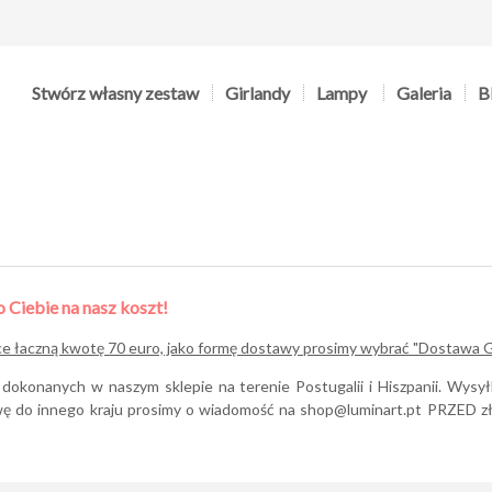
Stwórz własny zestaw
Girlandy
Lampy
Galeria
B
Ciebie na nasz koszt!
ące łaczną kwotę 70 euro, jako formę dostawy prosimy wybrać "Dostawa 
okonanych w naszym sklepie na terenie Postugalii i Hiszpanii. Wysy
awę do innego kraju prosimy o wiadomość na
shop@luminart.pt
PRZED zło