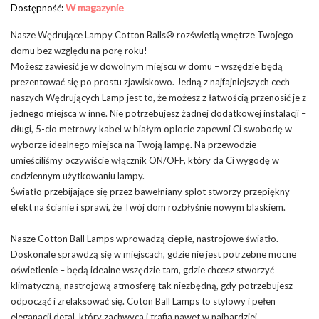
W magazynie
Dostępność:
Nasze Wędrujące Lampy Cotton Balls® rozświetlą wnętrze Twojego
domu bez względu na porę roku!
Możesz zawiesić je w dowolnym miejscu w domu – wszędzie będą
prezentować się po prostu zjawiskowo. Jedną z najfajniejszych cech
naszych Wędrujących Lamp jest to, że możesz z łatwością przenosić je z
jednego miejsca w inne. Nie potrzebujesz żadnej dodatkowej instalacji –
długi, 5-cio metrowy kabel w białym oplocie zapewni Ci swobodę w
wyborze idealnego miejsca na Twoją lampę. Na przewodzie
umieściliśmy oczywiście włącznik ON/OFF, który da Ci wygodę w
codziennym użytkowaniu lampy.
Światło przebijające się przez bawełniany splot stworzy przepiękny
efekt na ścianie i sprawi, że Twój dom rozbłyśnie nowym blaskiem.
Nasze Cotton Ball Lamps wprowadzą ciepłe, nastrojowe światło.
Doskonale sprawdzą się w miejscach, gdzie nie jest potrzebne mocne
oświetlenie – będą idealne wszędzie tam, gdzie chcesz stworzyć
klimatyczną, nastrojową atmosferę tak niezbędną, gdy potrzebujesz
odpocząć i zrelaksować się. Coton Ball Lamps to stylowy i pełen
eleganacji detal, który zachwyca i trafia nawet w najbardziej