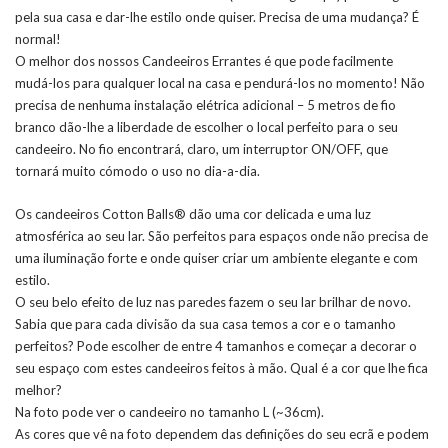
pela sua casa e dar-lhe estilo onde quiser. Precisa de uma mudança? É
normal!
O melhor dos nossos Candeeiros Errantes é que pode facilmente
mudá-los para qualquer local na casa e pendurá-los no momento! Não
precisa de nenhuma instalação elétrica adicional – 5 metros de fio
branco dão-lhe a liberdade de escolher o local perfeito para o seu
candeeiro. No fio encontrará, claro, um interruptor ON/OFF, que
tornará muito cómodo o uso no dia-a-dia.
Os candeeiros Cotton Balls® dão uma cor delicada e uma luz
atmosférica ao seu lar. São perfeitos para espaços onde não precisa de
uma iluminação forte e onde quiser criar um ambiente elegante e com
estilo.
O seu belo efeito de luz nas paredes fazem o seu lar brilhar de novo.
Sabia que para cada divisão da sua casa temos a cor e o tamanho
perfeitos? Pode escolher de entre 4 tamanhos e começar a decorar o
seu espaço com estes candeeiros feitos à mão. Qual é a cor que lhe fica
melhor?
Na foto pode ver o candeeiro no tamanho L (~36cm).
As cores que vê na foto dependem das definições do seu ecrã e podem