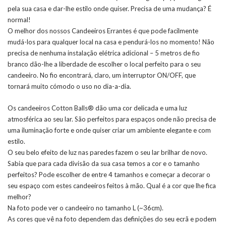
pela sua casa e dar-lhe estilo onde quiser. Precisa de uma mudança? É
normal!
O melhor dos nossos Candeeiros Errantes é que pode facilmente
mudá-los para qualquer local na casa e pendurá-los no momento! Não
precisa de nenhuma instalação elétrica adicional – 5 metros de fio
branco dão-lhe a liberdade de escolher o local perfeito para o seu
candeeiro. No fio encontrará, claro, um interruptor ON/OFF, que
tornará muito cómodo o uso no dia-a-dia.
Os candeeiros Cotton Balls® dão uma cor delicada e uma luz
atmosférica ao seu lar. São perfeitos para espaços onde não precisa de
uma iluminação forte e onde quiser criar um ambiente elegante e com
estilo.
O seu belo efeito de luz nas paredes fazem o seu lar brilhar de novo.
Sabia que para cada divisão da sua casa temos a cor e o tamanho
perfeitos? Pode escolher de entre 4 tamanhos e começar a decorar o
seu espaço com estes candeeiros feitos à mão. Qual é a cor que lhe fica
melhor?
Na foto pode ver o candeeiro no tamanho L (~36cm).
As cores que vê na foto dependem das definições do seu ecrã e podem