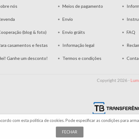
obre nós
Meios de pagamento
Infor
Revenda
Envio
Instr
ooperação (blog & foto)
Envio gráits
FAQ
ara casamentos e festas
Informação legal
Recla
ei! Ganhe um desconto!
Termos e condições
Conta
Copyright 2026 -
Lum
acordo com esta
política de cookies
. Pode especificar as condições para arm
FECHAR