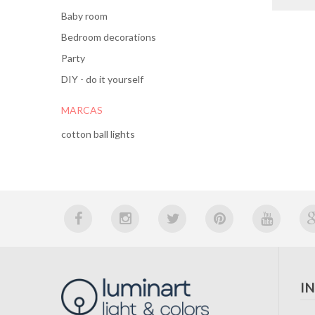
Baby room
Bedroom decorations
Party
DIY - do it yourself
MARCAS
cotton ball lights
I