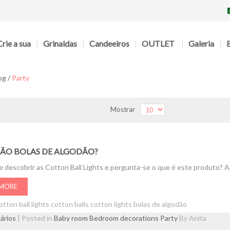
Crie a sua
Grinaldas
Candeeiros
OUTLET
Galeria
og
/
Party
Mostrar
SÃO BOLAS DE ALGODÃO?
 descobrir as Cotton Ball Lights e pergunta-se o que é este produto? A
 MORE
otton ball lights
cotton balls
cotton lights
bolas de algodão
ários
| Posted in
Baby room
Bedroom decorations
Party
By Anita