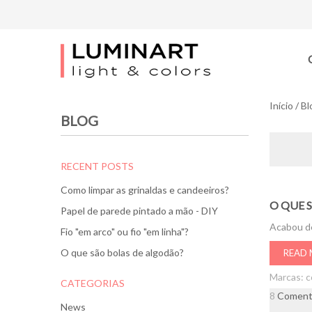
Início
/
Bl
BLOG
RECENT POSTS
Como limpar as grinaldas e candeeiros?
O QUE 
Papel de parede pintado a mão - DIY
Acabou de
Fio "em arco" ou fio "em linha"?
O que são bolas de algodão?
READ
Marcas:
c
CATEGORIAS
8
Coment
News