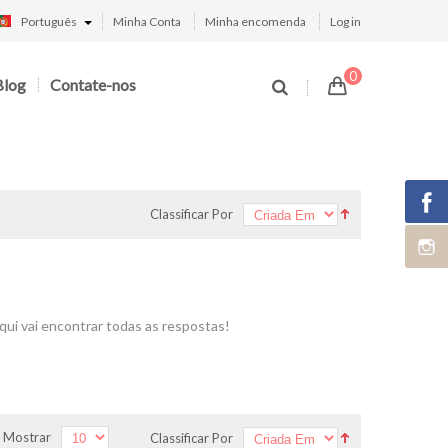
Português
Minha Conta
Minha encomenda
Log in
0
Blog
Contate-nos
Classificar Por
qui vai encontrar todas as respostas!
Mostrar
Classificar Por