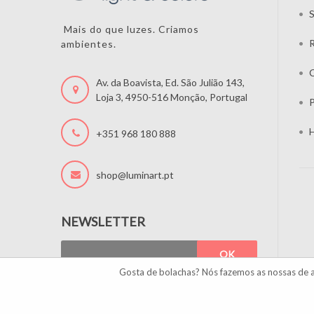
S
Mais do que luzes. Criamos
ambientes.
C
Av. da Boavista, Ed. São Julião 143,
Loja 3, 4950-516 Monção, Portugal
P
H
+351 968 180 888
shop@luminart.pt
NEWSLETTER
OK
Gosta de bolachas? Nós fazemos as nossas de 