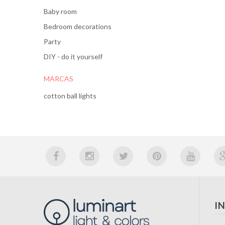
Baby room
Bedroom decorations
Party
DIY - do it yourself
MARCAS
cotton ball lights
I