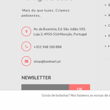
S
Mais do que luzes. Criamos
ambientes.
C
Av. da Boavista, Ed. São Julião 143,
Loja 3, 4950-516 Monção, Portugal
P
H
+351 968 180 888
shop@luminart.pt
NEWSLETTER
OK
Gosta de bolachas? Nós fazemos as nossas de 