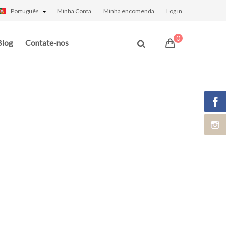
Português
Minha Conta
Minha encomenda
Log in
0
Blog
Contate-nos