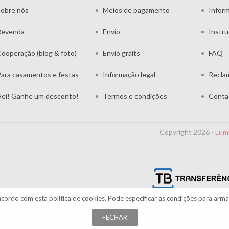
obre nós
Meios de pagamento
Infor
Revenda
Envio
Instr
ooperação (blog & foto)
Envio gráits
FAQ
ara casamentos e festas
Informação legal
Recla
ei! Ganhe um desconto!
Termos e condições
Conta
Copyright 2026 -
Lum
acordo com esta
política de cookies
. Pode especificar as condições para arm
FECHAR