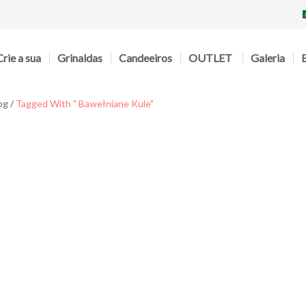
Crie a sua
Grinaldas
Candeeiros
OUTLET
Galeria
og
/
Tagged With " Bawełniane Kule"