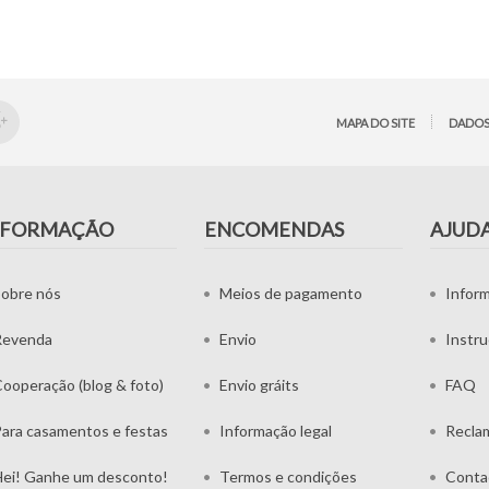
MAPA DO SITE
DADOS
NFORMAÇÃO
ENCOMENDAS
AJUD
obre nós
Meios de pagamento
Infor
Revenda
Envio
Instr
ooperação (blog & foto)
Envio gráits
FAQ
ara casamentos e festas
Informação legal
Recla
ei! Ganhe um desconto!
Termos e condições
Conta