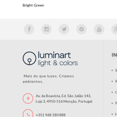
Bright Green
I
S
Mais do que luzes. Criamos
ambientes.
C
Av. da Boavista, Ed. São Julião 143,
Loja 3, 4950-516 Monção, Portugal
P
H
+351 968 180 888