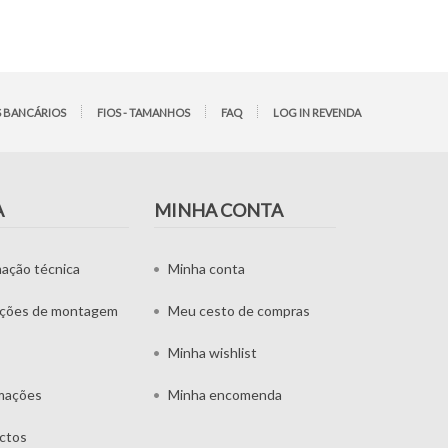
 BANCÁRIOS
FIOS - TAMANHOS
FAQ
LOG IN REVENDA
A
MINHA CONTA
mação técnica
Minha conta
uções de montagem
Meu cesto de compras
Minha wishlist
mações
Minha encomenda
ctos