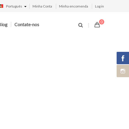
Português
Minha Conta
Minha encomenda
Log in
0
Blog
Contate-nos