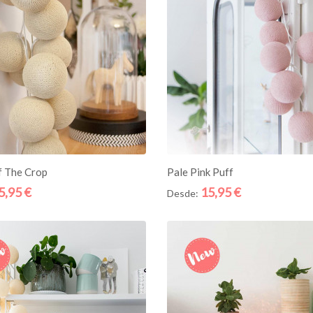
ICIONE AO CESTO
ADICIONE AO CESTO
 The Crop
Pale Pink Puff
5,95 €
15,95 €
Desde:
Quick
View