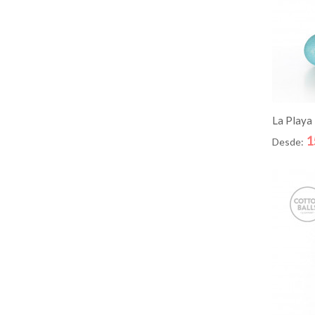
AD
La Playa
1
Desde: