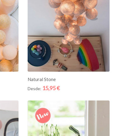
ADICIONE AO CESTO
Natural Stone
15,95 €
Desde:
Quick
Quick
View
View