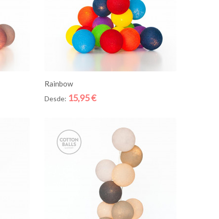
ADICIONE AO CESTO
Rainbow
15,95 €
Desde:
Quick
Quick
View
View