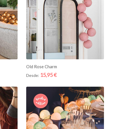
ADICIONE AO CESTO
Old Rose Charm
15,95 €
Desde:
Quick
Quick
View
View