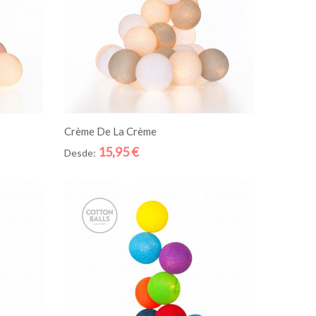
ADICIONE AO CESTO
Crème De La Crème
15,95 €
Desde:
Quick
Quick
View
View