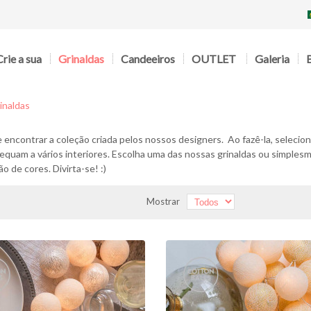
Crie a sua
Grinaldas
Candeeiros
OUTLET
Galeria
inaldas
 encontrar a coleção criada pelos nossos designers. Ao fazê-la, selec
equam a vários interiores. Escolha uma das nossas grinaldas ou simplesm
o de cores. Divirta-se! :)
Mostrar