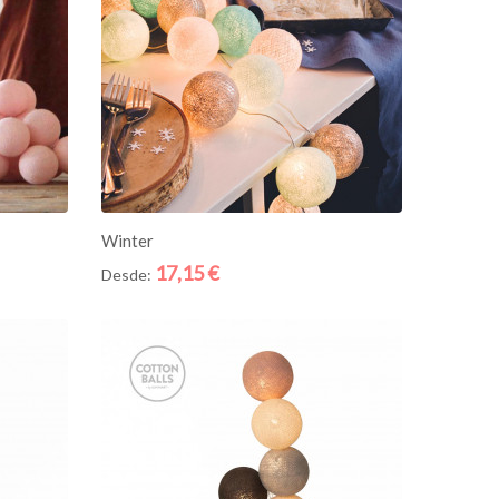
ADICIONE AO CESTO
Winter
17,15 €
Desde:
Quick
Quick
View
View