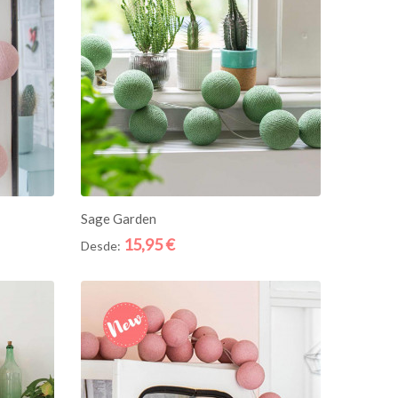
ADICIONE AO CESTO
Sage Garden
15,95 €
Desde:
Quick
Quick
View
View