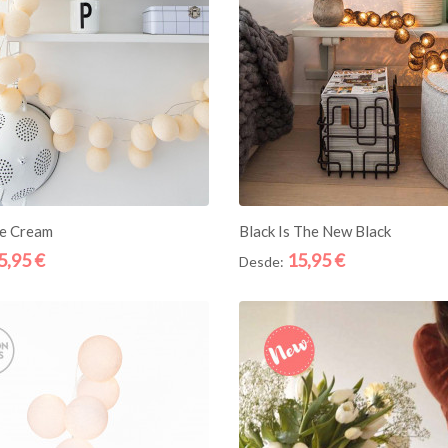
ICIONE AO CESTO
ADICIONE AO CESTO
ce Cream
Black Is The New Black
5,95 €
15,95 €
Desde:
Quick
View