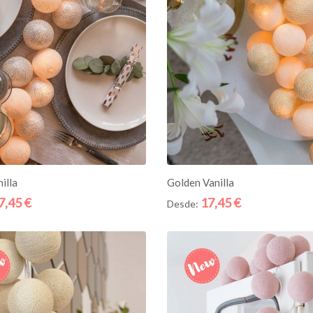
ICIONE AO CESTO
ADICIONE AO CESTO
nilla
Golden Vanilla
7,45 €
17,45 €
Desde:
Quick
View