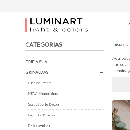
CATEGORIAS
Início
/
Gr
Aqui pode
CRIE A SUA
que se ad
combinaçã
GRINALDAS
Escolha Pronta
NEW! Monocolors
Scandi Style Decors
Faça Um Presente
Bolas Avulsas