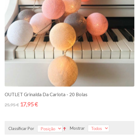
ADICIONE AO CESTO
OUTLET Grinalda Da Carlota - 20 Bolas
17,95 €
25,95 €
Mostrar
Classificar Por