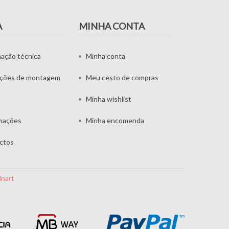
A
MINHA CONTA
mação técnica
Minha conta
uções de montagem
Meu cesto de compras
Minha wishlist
mações
Minha encomenda
ctos
inart