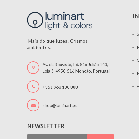
I
S
Mais do que luzes. Criamos
ambientes.
C
Av. da Boavista, Ed. São Julião 143,
Loja 3, 4950-516 Monção, Portugal
P
H
+351 968 180 888
shop@luminart.pt
NEWSLETTER