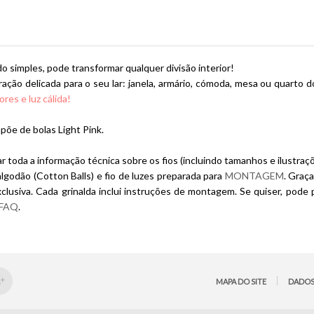
 simples, pode transformar qualquer divisão interior!
ração delicada para o seu lar: janela, armário, cómoda, mesa ou quarto
res e luz cálida!
põe de bolas Light Pink.
 toda a informação técnica sobre os fios (incluindo tamanhos e ilustraç
godão (Cotton Balls) e fio de luzes preparada para
MONTAGEM
. Graç
lusiva. Cada grinalda inclui instruções de montagem. Se quiser, pode
FAQ
.
MAPA DO SITE
DADOS