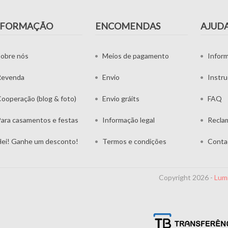
NFORMAÇÃO
ENCOMENDAS
AJUD
obre nós
Meios de pagamento
Infor
Revenda
Envio
Instr
ooperação (blog & foto)
Envio gráits
FAQ
ara casamentos e festas
Informação legal
Recla
ei! Ganhe um desconto!
Termos e condições
Conta
Copyright 2026 -
Lum