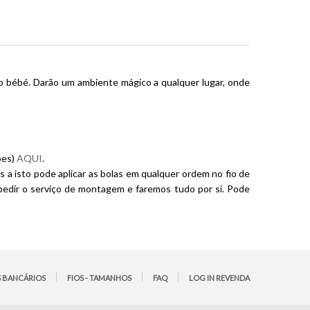
 do bébé. Darão um ambiente mágico a qualquer lugar, onde
ões)
AQUI
.
as a isto pode aplicar as bolas em qualquer ordem no fio de
 pedir o serviço de montagem e faremos tudo por si. Pode
 BANCÁRIOS
FIOS - TAMANHOS
FAQ
LOG IN REVENDA