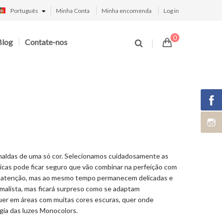
Português
Minha Conta
Minha encomenda
Log in
0
Blog
Contate-nos
inaldas de uma só cor. Selecionamos cuidadosamente as
cas pode ficar seguro que vão combinar na perfeição com
 a atenção, mas ao mesmo tempo permanecem delicadas e
malista, mas ficará surpreso como se adaptam
quer em áreas com muitas cores escuras, quer onde
gia das luzes Monocolors.