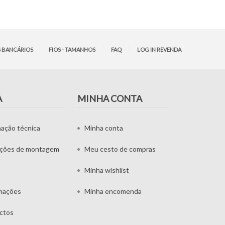
 BANCÁRIOS
FIOS - TAMANHOS
FAQ
LOG IN REVENDA
A
MINHA CONTA
mação técnica
Minha conta
uções de montagem
Meu cesto de compras
Minha wishlist
mações
Minha encomenda
ctos