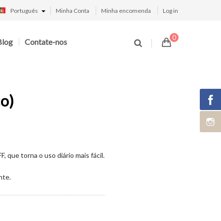
Português
Minha Conta
Minha encomenda
Log in
0
Blog
Contate-nos
o)
 que torna o uso diário mais fácil.
nte.