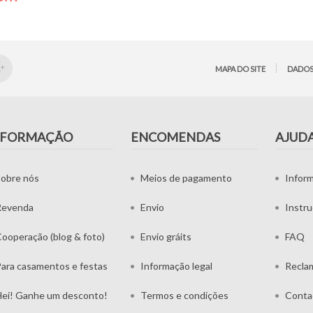
MAPA DO SITE
DADOS
NFORMAÇÃO
ENCOMENDAS
AJUD
obre nós
Meios de pagamento
Infor
Revenda
Envio
Instr
ooperação (blog & foto)
Envio gráits
FAQ
ara casamentos e festas
Informação legal
Recla
ei! Ganhe um desconto!
Termos e condições
Conta