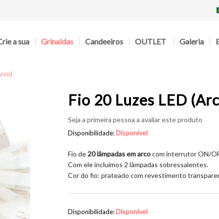
Crie a sua
Grinaldas
Candeeiros
OUTLET
Galeria
arco)
Fio 20 Luzes LED (arc
Seja a primeira pessoa a avaliar este produto
Disponível
Disponibilidade:
Fio de
20 lâmpadas
em arco
com interrutor ON/OFF,
Com ele incluimos 2 lâmpadas sobressalentes.
Cor do fio: prateado com revestimento transpare
Disponível
Disponibilidade: