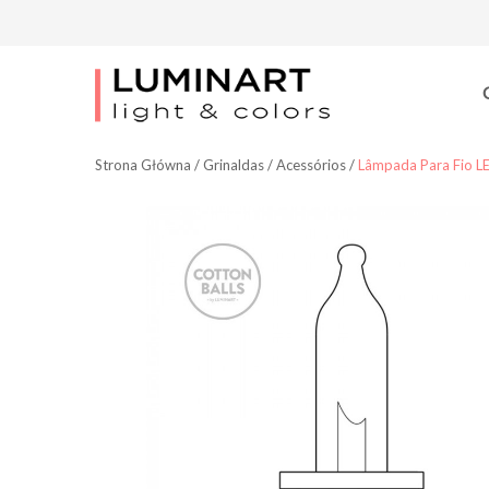
Strona Główna
/
Grinaldas
/
Acessórios
/
Lâmpada Para Fio L