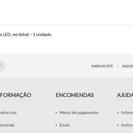
o LED: em linha) – 1 unidade.
MAPA DO SITE
DADOS
NFORMAÇÃO
ENCOMENDAS
AJUD
obre nós
Meios de pagamento
Infor
Revenda
Envio
Instr