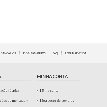
 BANCÁRIOS
FIOS - TAMANHOS
FAQ
LOG IN REVENDA
A
MINHA CONTA
mação técnica
Minha conta
uções de montagem
Meu cesto de compras