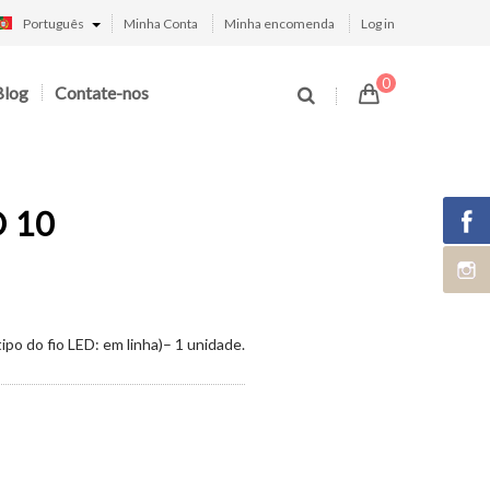
Português
Minha Conta
Minha encomenda
Log in
0
Blog
Contate-nos
D 10
ipo do fio LED: em linha)– 1 unidade.