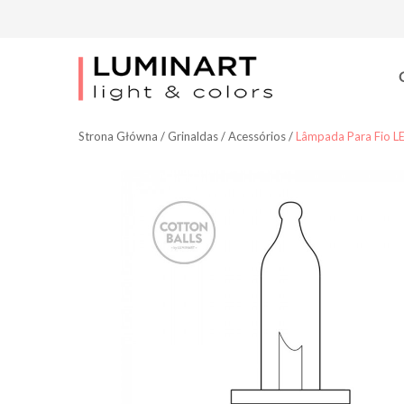
Strona Główna
/
Grinaldas
/
Acessórios
/
Lâmpada Para Fio L