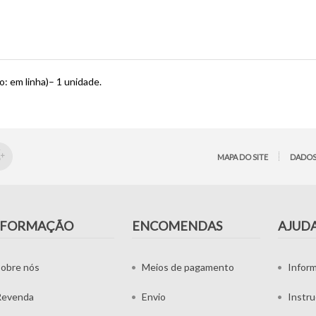
o: em linha)– 1 unidade.
MAPA DO SITE
DADOS
NFORMAÇÃO
ENCOMENDAS
AJUD
obre nós
Meios de pagamento
Infor
Revenda
Envio
Instr