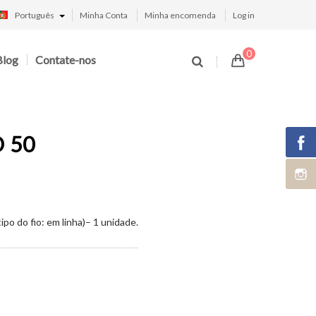
Português
Minha Conta
Minha encomenda
Log in
0
Blog
Contate-nos
D 50
po do fio: em linha)– 1 unidade.