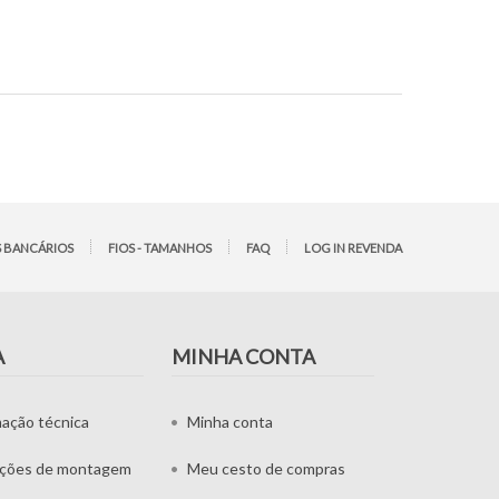
 BANCÁRIOS
FIOS - TAMANHOS
FAQ
LOG IN REVENDA
A
MINHA CONTA
mação técnica
Minha conta
uções de montagem
Meu cesto de compras