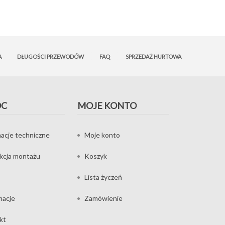
A
DŁUGOŚCI PRZEWODÓW
FAQ
SPRZEDAŻ HURTOWA
OC
MOJE KONTO
acje techniczne
Moje konto
ukcja montażu
Koszyk
Lista życzeń
macje
Zamówienie
kt