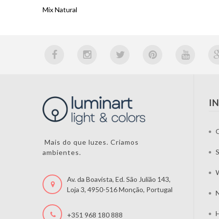
Mix Natural
I
Mais do que luzes. Criamos
S
ambientes.
W
Av. da Boavista, Ed. São Julião 143,
Loja 3, 4950-516 Monção, Portugal
N
H
+351 968 180 888