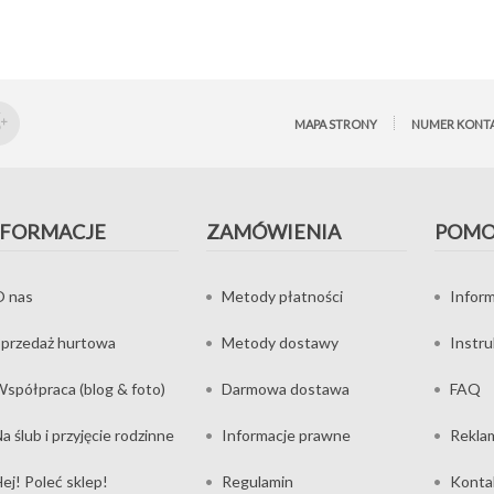
MAPA STRONY
NUMER KONT
NFORMACJE
ZAMÓWIENIA
POM
O nas
Metody płatności
Inform
przedaż hurtowa
Metody dostawy
Instr
spółpraca (blog & foto)
Darmowa dostawa
FAQ
a ślub i przyjęcie rodzinne
Informacje prawne
Rekla
ej! Poleć sklep!
Regulamin
Konta