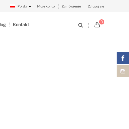
Polski
Moje konto
Zamówienie
Zaloguj się
0
log
Kontakt