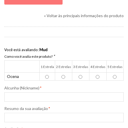
«
Voltar às principais informações do produto
Mud
Você está avaliando:
*
Como você avalia este produto?
1 Estrela
2 Estrelas
3 Estrelas
4 Estrelas
5 Estrelas
Ocena
Alcunha (Nickname)
*
Resumo da sua avaliação
*