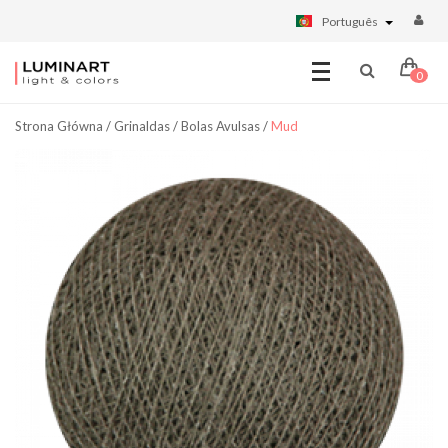
Português
0
Strona Główna
/
Grinaldas
/
Bolas Avulsas
/
Mud