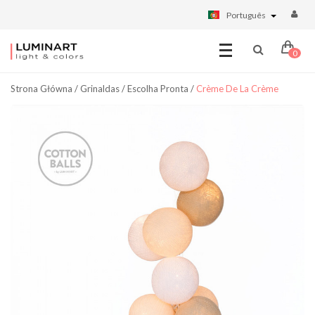
Português
0
Strona Główna
/
Grinaldas
/
Escolha Pronta
/
Crème De La Crème