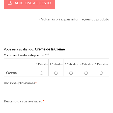
ADICIONE AO CESTO
«
Voltar às principais informações do produto
Crème de la Crème
Você está avaliando:
*
Como você avalia este produto?
1 Estrela
2 Estrelas
3 Estrelas
4 Estrelas
5 Estrelas
Ocena
Alcunha (Nickname)
*
Resumo da sua avaliação
*