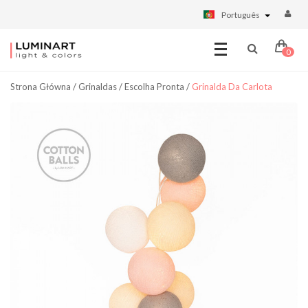
Português
0
Strona Główna
/
Grinaldas
/
Escolha Pronta
/
Grinalda Da Carlota