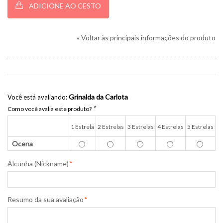
ADICIONE AO CESTO
«
Voltar às principais informações do produto
Grinalda da Carlota
Você está avaliando:
*
Como você avalia este produto?
1 Estrela
2 Estrelas
3 Estrelas
4 Estrelas
5 Estrelas
Ocena
Alcunha (Nickname)
*
Resumo da sua avaliação
*