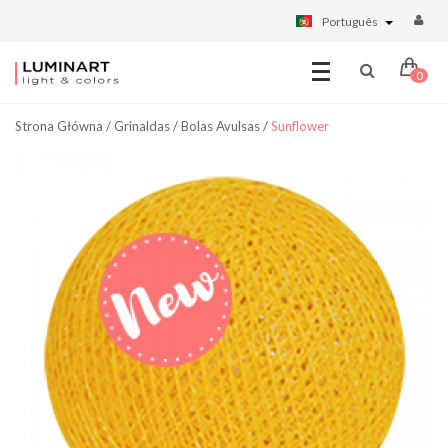
Português
0
Strona Główna
/
Grinaldas
/
Bolas Avulsas
/
Sunflower