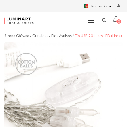
Português
0
Strona Główna
/
Grinaldas
/
Fios Avulsos
/
Fio USB 20 Luzes LED (linha)