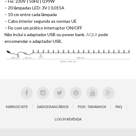
– Fio: 230V | 50Hz | 0,99W
– 20 lâmpadas LED: 3V | 0,015A
– 10 cm entre cada lâmpada
– Cabo interior segundo as normas UE
– Fio com um prático interruptor ON/OFF
Não inclui o adaptador USB ou power bank.
AQUI
pode
encomendar o adaptador USB.
MAPA DO SITE
DADOS BANCÁRIOS
FIOS - TAMANHOS
FAQ
LOG IN REVENDA